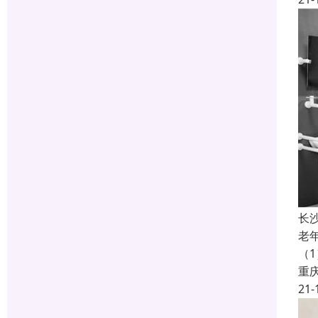
长
老
（
重
21-