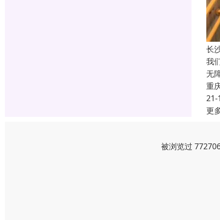
长
我
无
重
21-
更
被浏览过 7727