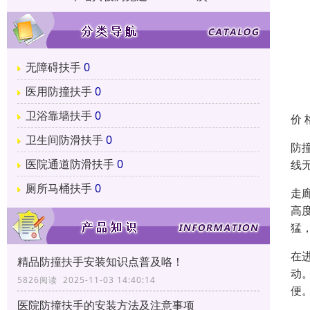
无障碍扶手
0
医用防撞扶手
0
卫浴靠墙扶手
0
价 
卫生间防滑扶手
0
防
医院通道防滑扶手
0
线
厕所马桶扶手
0
走
高
猛
在
精品防撞扶手安装知识点普及咯！
动
5826阅读 2025-11-03 14:40:14
便
医院防撞扶手的安装方法及注意事项