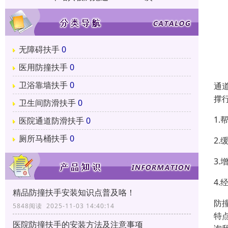
无障碍扶手
0
医用防撞扶手
0
卫浴靠墙扶手
0
通
撑
卫生间防滑扶手
0
1
医院通道防滑扶手
0
厕所马桶扶手
0
2
3
4
精品防撞扶手安装知识点普及咯！
防
5848阅读 2025-11-03 14:40:14
特
医院防撞扶手的安装方法及注意事项