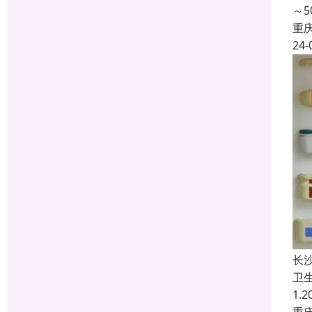
～
重
24-
长
卫
1.