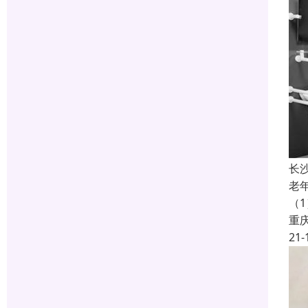
长
老
（
重
21-