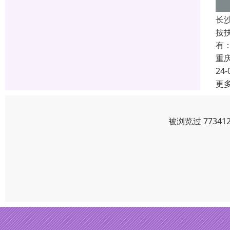
长
按
有
重
24-
更
被浏览过 7734