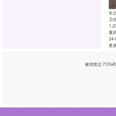
长
卫
1.
重
24-
更
被浏览过 7725