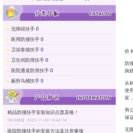
无障碍扶手
0
医用防撞扶手
0
卫浴靠墙扶手
0
价 
卫生间防滑扶手
0
防
医院通道防滑扶手
0
病
厕所马桶扶手
0
从
使
富
男
精品防撞扶手安装知识点普及咯！
保
5824阅读 2025-11-03 14:40:14
无
医院防撞扶手的安装方法及注意事项