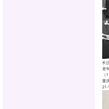
长
老
（
重
21-