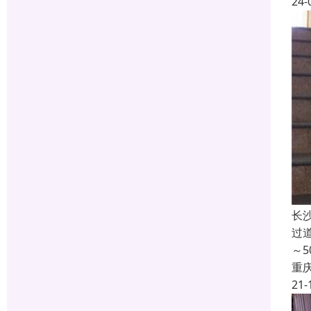
24-
长
过
～
重
21-