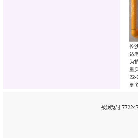
长
适
为
重
22-
更
被浏览过 7722