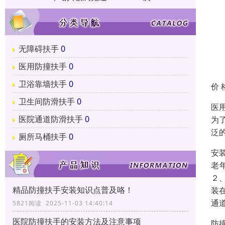
无障碍扶手
0
医用防撞扶手
0
卫浴靠墙扶手
0
价 
卫生间防滑扶手
0
医
医院通道防滑扶手
0
为
泛
厕所马桶扶手
0
安
老
２
精品防撞扶手安装知识点普及咯！
装
通
5821阅读 2025-11-03 14:40:14
医院防撞扶手的安装方法及注意事项
防