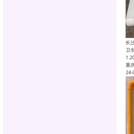
长
卫
1.
重
24-