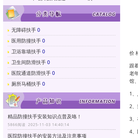
无障碍扶手
0
医用防撞扶手
0
卫浴靠墙扶手
0
价 
卫生间防滑扶手
0
跟
医院通道防滑扶手
0
老
馆
厕所马桶扶手
0
1
2
精品防撞扶手安装知识点普及咯！
3
5866阅读 2025-11-03 14:40:14
4
医院防撞扶手的安装方法及注意事项