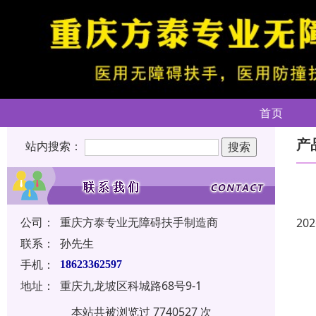
首页
产
站内搜索：
公司：
重庆方泰专业无障碍扶手制造商
202
联系：
孙先生
手机：
18623362597
地址：
重庆九龙坡区科城路68号9-1
本站共被浏览过 7740527 次