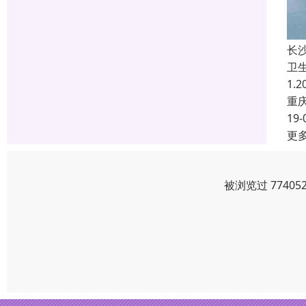
长
卫
1.
重
19-
更
被浏览过 7740