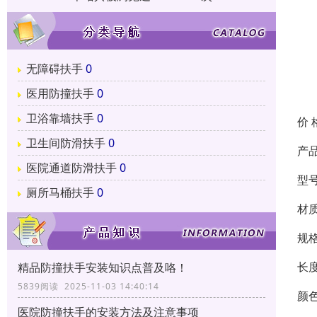
无障碍扶手
0
医用防撞扶手
0
卫浴靠墙扶手
0
价 
卫生间防滑扶手
0
产
医院通道防滑扶手
0
型号
厕所马桶扶手
0
材
规
长
精品防撞扶手安装知识点普及咯！
5839阅读 2025-11-03 14:40:14
颜
医院防撞扶手的安装方法及注意事项