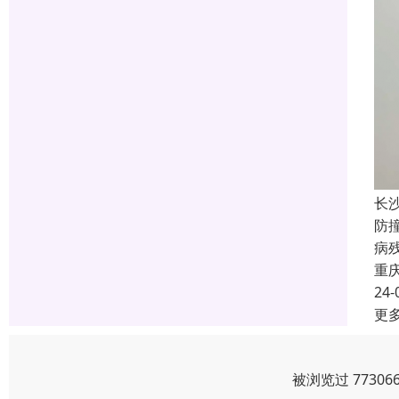
长
防
病
重
24-
更
被浏览过 7730