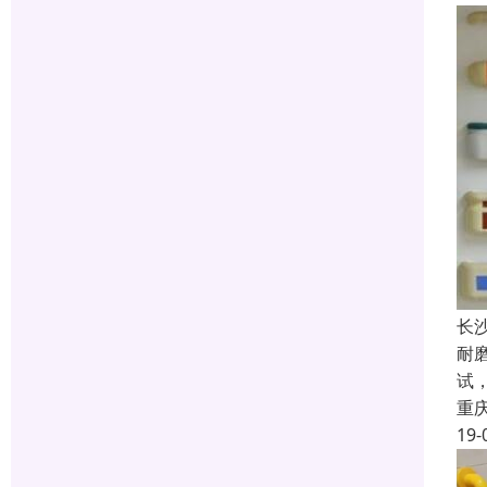
长
耐磨
试
重
19-