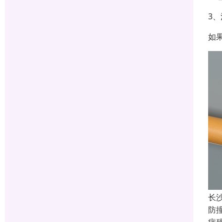
3
如
长
防