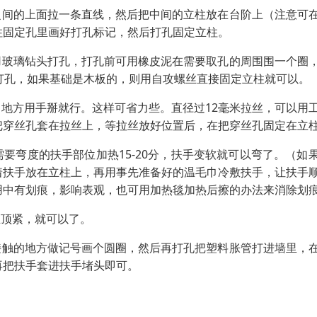
之间的上面拉一条直线，然后把中间的立柱放在台阶上（注意可
柱固定孔里画好打孔标记，然后打孔固定立柱。
用玻璃钻头打孔，打孔前可用橡皮泥在需要取孔的周围围一个圈
打孔，如果基础是木板的，则用自攻螺丝直接固定立柱就可以。
的地方用手掰就行。这样可省力些。直径过12毫米拉丝，可以用
把穿丝孔套在拉丝上，等拉丝放好位置后，在把穿丝孔固定在立
要弯度的扶手部位加热15-20分，扶手变软就可以弯了。（如
着扶手放在立柱上，再用事先准备好的温毛巾冷敷扶手，让扶手
用中有划痕，影响表观，也可用加热毯加热后擦的办法来消除划
丝顶紧，就可以了。
接触的地方做记号画个圆圈，然后再打孔把塑料胀管打进墙里，
再把扶手套进扶手堵头即可。