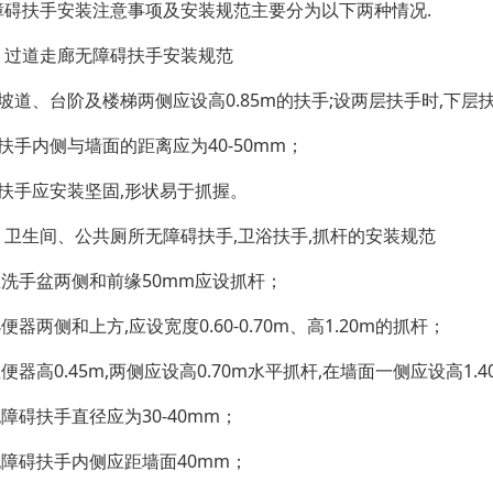
障碍扶手安装注意事项及安装规范主要分为以下两种情况.
、过道走廊无障碍扶手安装规范
坡道、台阶及楼梯两侧应设高0.85m的扶手;设两层扶手时,下层扶
扶手内侧与墙面的距离应为40-50mm；
、扶手应安装坚固,形状易于抓握。
、卫生间、公共厕所无障碍扶手,卫浴扶手,抓杆的安装规范
.距洗手盆两侧和前缘50mm应设抓杆；
小便器两侧和上方,应设宽度0.60-0.70m、高1.20m的抓杆；
坐便器高0.45m,两侧应设高0.70m水平抓杆,在墙面一侧应设高1.
无障碍扶手直径应为30-40mm；
.无障碍扶手内侧应距墙面40mm；