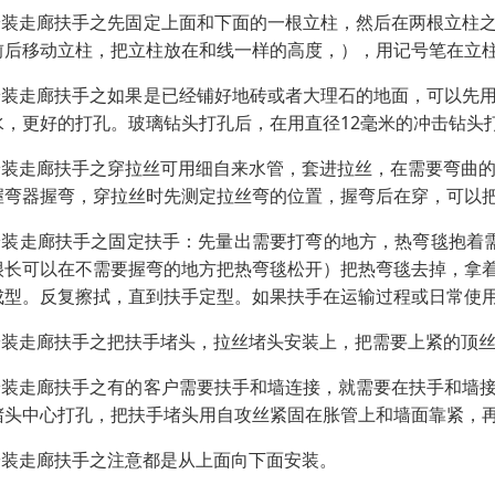
.安装走廊扶手之先固定上面和下面的一根立柱，然后在两根立柱
前后移动立柱，把立柱放在和线一样的高度，），用记号笔在立
.安装走廊扶手之如果是已经铺好地砖或者大理石的地面，可以先
水，更好的打孔。玻璃钻头打孔后，在用直径12毫米的冲击钻头
.安装走廊扶手之穿拉丝可用细自来水管，套进拉丝，在需要弯曲
握弯器握弯，穿拉丝时先测定拉丝弯的位置，握弯后在穿，可以
.安装走廊扶手之固定扶手：先量出需要打弯的地方，热弯毯抱着需
很长可以在不需要握弯的地方把热弯毯松开）把热弯毯去掉，拿
成型。反复擦拭，直到扶手定型。如果扶手在运输过程或日常使
.安装走廊扶手之把扶手堵头，拉丝堵头安装上，把需要上紧的顶
.安装走廊扶手之有的客户需要扶手和墙连接，就需要在扶手和墙
堵头中心打孔，把扶手堵头用自攻丝紧固在胀管上和墙面靠紧，
.安装走廊扶手之注意都是从上面向下面安装。