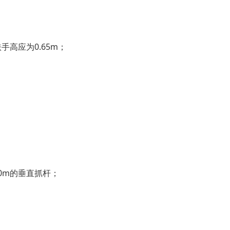
手高应为0.65m；
40m的垂直抓杆；