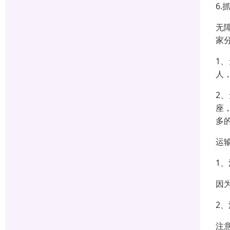
6
无
家
1
人
2
座
多
运
1
因
2
注