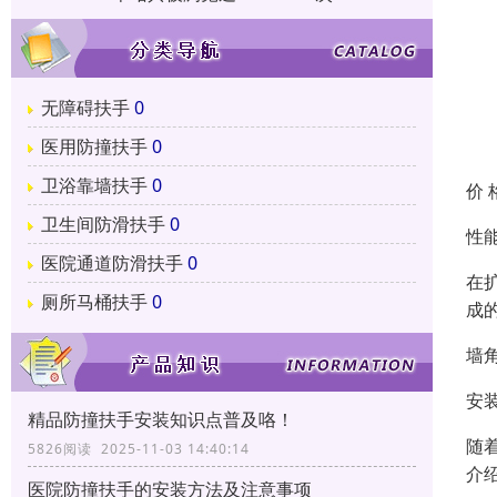
无障碍扶手
0
医用防撞扶手
0
卫浴靠墙扶手
0
价 
卫生间防滑扶手
0
性
医院通道防滑扶手
0
在
厕所马桶扶手
0
成
墙
安
精品防撞扶手安装知识点普及咯！
随
5826阅读 2025-11-03 14:40:14
介
医院防撞扶手的安装方法及注意事项