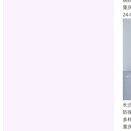
病
重
24-
长
防
多
重