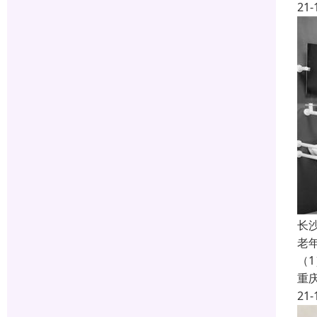
21-
长
老
（
重
21-