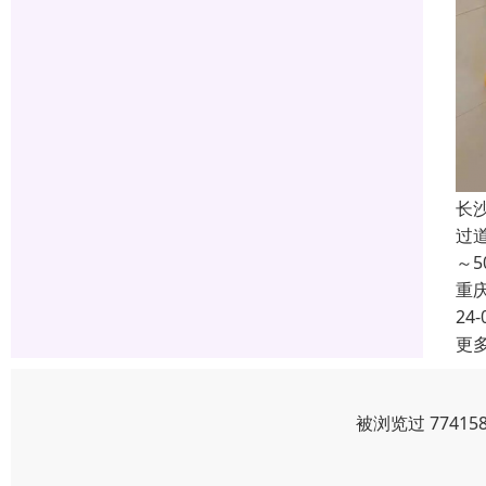
长
过
～
重
24-
更
被浏览过 7741