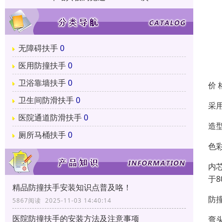
无障碍扶手
0
医用防撞扶手
0
卫浴靠墙扶手
0
价 
卫生间防滑扶手
0
采
医院通道防滑扶手
0
造
厕所马桶扶手
0
色
内
于
精品防撞扶手安装知识点普及咯！
防
5867阅读 2025-11-03 14:40:14
医院防撞扶手的安装方法及注意事项
弯