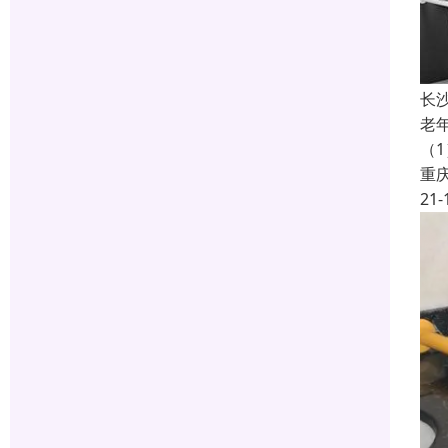
长
老
（
重
21-