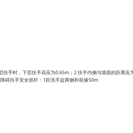
扶手时，下层扶手高应为0.65m；2 扶手内侧与墙面的距离应为
无障碍扶手安全抓杆：1距洗手盆两侧和前缘50m