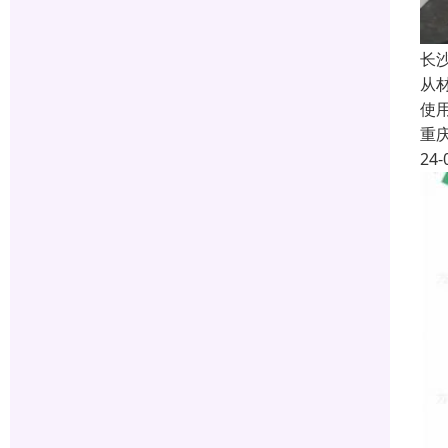
长
从
使
重
24-