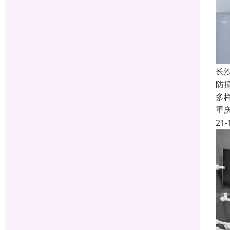
长
防
多
重
21-