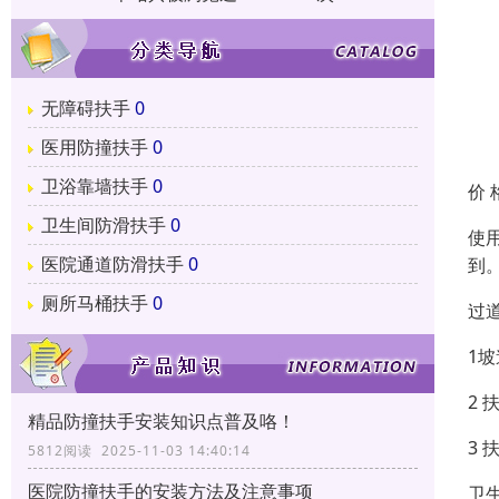
无障碍扶手
0
医用防撞扶手
0
卫浴靠墙扶手
0
价 
卫生间防滑扶手
0
使
医院通道防滑扶手
0
到
厕所马桶扶手
0
过
1
2 
精品防撞扶手安装知识点普及咯！
3
5812阅读 2025-11-03 14:40:14
医院防撞扶手的安装方法及注意事项
卫