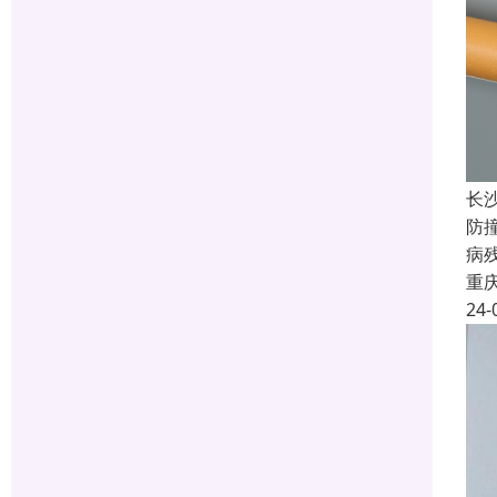
长
防
病
重
24-