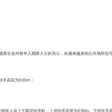
随着社会对老年人残障人士的关心，在越来越多的公共场所也
手高应为0.65m；
残疾人设上下两层扶手时，上层扶手高度为0.90m，下层扶手