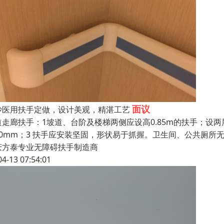
面议
沙医用扶手定做，设计美观，精湛工艺
道走廊扶手：1坡道、台阶及楼梯两侧应设高0.85m的扶手；设两层
50mm；3 扶手应安装坚固，形状易于抓握。卫生间、公共厕所
庆方泰专业无障碍扶手制造商
04-13 07:54:01